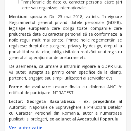
Transferurile de date cu caracter personal către ţări
terţe sau organizaţii internaţionale
Mentiuni speciale:
Din 25 mai 2018, va intra în vigoare
Regulamentul general privind datele personale (GDPR),
legislație europeană care obligă toate companiile care
prelucrează date cu caracter personal să se conformeze la
noile reguli mult mai stricte. Printre noile reglementări se
regăsesc: dreptul de ștergere, privacy by design, dreptul la
portabilitatea datelor, obligativitatea realizării unui registru
general al operațiunilor de prelucrare etc.
De asemenea, ca urmare a intrării în vigoare a GDPR-ului,
vă puteți aștepta să primiți cereri specifice de la clienți,
parteneri, angajați sau simpli utilizatori ai serviciilor dvs.
Forme de evaluare:
testare finala cu diploma ANC /c
ertificat de participare INTRATEST
Lector: Georgeta Basarabescu - ex. preşedinte
al
Autorităţii Naţionale de Supraveghere a Prelucrării Datelor
cu Caracter Personal din Romania, autor a numeroase
publicatii si prelegeri,
ex
adjunct al Avocatului Poporului
Vezi autorizatie