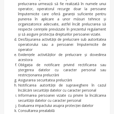
prelucrarea urmează să fie realizată în numele unui
operator, operatorul recurge doar la persoane
împuternicite care oferă garanţii suficiente pentru
punerea în aplicare a unor măsuri tehnice şi
organizatorice adecvate, astfel încât prelucrarea să
respecte cerinţele prevăzute în prezentul regulament
şi să asigure protecţia drepturilor persoanei vizate.
Desfăşurarea activităţii de prelucrare sub autoritatea
operatorului sau a persoanei împuternicite de
operator
Evidenţele activităţilor de prelucrare şi dovedirea
acestora
Obligaţia de notificare privind rectificarea sau
ştergerea datelor cu caracter personal sau
restricţionarea prelucrării
Asigurarea securitatea prelucrării
Notificarea autorităţii de supraveghere în cazul
încălcării securităţii datelor cu caracter personal
Informarea persoanei vizate cu privire la încălcarea
securităţii datelor cu caracter personal
Evaluarea impactului asupra protecţiei datelor
Consultarea prealabilă