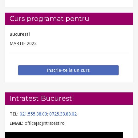
Curs programat pentru
Bucuresti
MARTIE 2023
Inscrie-te la un curs
Intratest Bucuresti
TEL:
021.555.38.03
;
0725.33.88.02
EMAIL:
office[at]intratest.ro