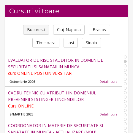
Cursuri viitoare
OPERATOR CALCULATOR ELECTRONIC SI RETELE -
Bucuresti
Cluj-Napoca
Brasov
AUTORIZAT ANC
Timisoara
Iasi
Sinaia
2021
Detalii curs
EVALUATOR DE RISC SI AUDITOR IN DOMENIUL
SECURITATII SI SANATAII IN MUNCA
curs ONLINE POSTUNIVERSITAR!
Octombrie 2026
Detalii curs
CADRU TEHNIC CU ATRIBUTII IN DOMENIUL
PREVENIRII SI STINGERII INCENDIILOR
Curs ONLINE
24MARTIE 2025
Detalii curs
COORDONATOR IN MATERIE DE SECURITATE SI
SANATATE IN MUNCA - ACTUALIZARE (NOU)