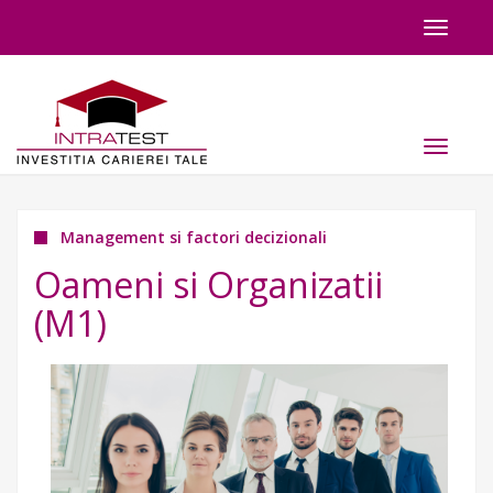
Toggle
navigat
Toggle
navigat
Management si factori decizionali
Oameni si Organizatii
(M1)