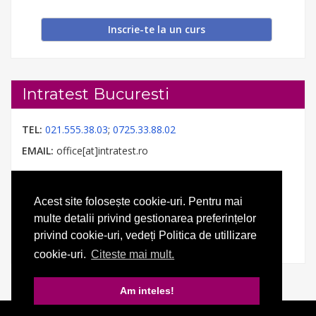
Inscrie-te la un curs
Intratest Bucuresti
TEL:
021.555.38.03
;
0725.33.88.02
EMAIL:
office[at]intratest.ro
Acest site folosește cookie-uri. Pentru mai
multe detalii privind gestionarea preferințelor
privind cookie-uri, vedeți Politica de utillizare
cookie-uri.
Citeste mai mult.
Am inteles!
© 2026 Intratest. Toate drepturile rezervate.