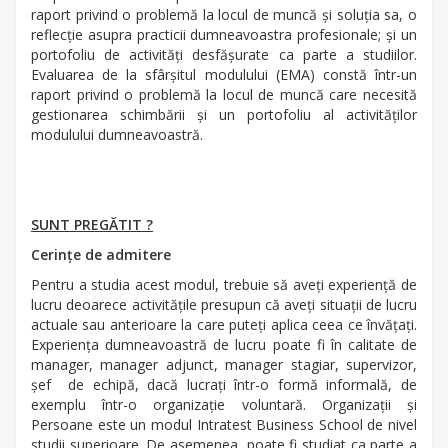
raport privind o problemă la locul de muncă și soluția sa, o
reflecție asupra practicii dumneavoastra profesionale; și un
portofoliu de activități desfășurate ca parte a studiilor.
Evaluarea de la sfârșitul modulului (EMA) constă într-un
raport privind o problemă la locul de muncă care necesită
gestionarea schimbării și un portofoliu al activităților
modulului dumneavoastră.
SUNT PREGĂTIT ?
Cerințe de admitere
Pentru a studia acest modul, trebuie să aveți experiență de
lucru deoarece activitățile presupun că aveți situații de lucru
actuale sau anterioare la care puteți aplica ceea ce învățați.
Experiența dumneavoastră de lucru poate fi în calitate de
manager, manager adjunct, manager stagiar, supervizor,
șef de echipă, dacă lucrați într-o formă informală, de
exemplu într-o organizație voluntară. Organizații și
Persoane este un modul Intratest Business School de nivel
studii superioare. De asemenea, poate fi studiat ca parte a