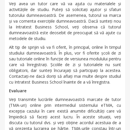
Veți avea un tutor care vă va ajuta cu materialele și
activitățile de studiu. Puteți să solicitați ajutor și sfaturi
tutorului dumneavoastră. De asemenea, tutorul va marca
și va comenta exercițiile dumneavoastră. Dacă sunteți nou
la Intratest Business School, veți observa că tutorul
dumneavoastră este deosebit de preocupat să vă ajute cu
metodele de studiu.
Alt tip de sprijin vă va fi oferit, în principal, online în timpul
studiului dumneavoastră. În plus, vor fi oferite școli de zi
sau tutoriale online în funcție de versiunea modulului pentru
care vă înregistrați. Școlile de zi și tutorialele nu sunt
obligatorii, dar sunteți încurajați să participați la acestea.
Contactați-ne dacă doriți să aflați mai multe despre studiul
cu Intratest Business School înainte de a vă înregistra.
Evaluare
Veți transmite lucrările dumneavoastră marcate de tutor
(TMA-uri) online prin intermediul sistemului eTMA, cu
excepția cazului în care există anumite dificultăți care vă
împiedică să faceți acest lucru. În aceste situații, veți
discuta cu tutorul dvs. și veți obține acordul acestuia de a
vă prezenta lucrarea pe hârtie. TMA-urile constau într-un