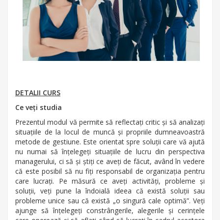
DETALII CURS
Ce veți studia
Prezentul modul vă permite să reflectați critic și să analizați
situațiile de la locul de muncă și propriile dumneavoastră
metode de gestiune. Este orientat spre soluții care vă ajută
nu numai să înțelegeți situațiile de lucru din perspectiva
managerului, ci să și știți ce aveți de făcut, având în vedere
că este posibil să nu fiți responsabil de organizația pentru
care lucrați. Pe măsură ce aveți activități, probleme și
soluții, veți pune la îndoială ideea că există soluții sau
probleme unice sau că există „o singură cale optimă”. Veți
ajunge să înțelegeți constrângerile, alegerile și cerințele