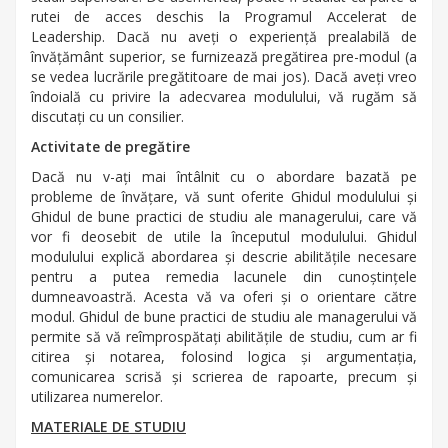
rutei de acces deschis la Programul Accelerat de
Leadership. Dacă nu aveți o experiență prealabilă de
învățământ superior, se furnizează pregătirea pre-modul (a
se vedea lucrările pregătitoare de mai jos). Dacă aveți vreo
îndoială cu privire la adecvarea modulului, vă rugăm să
discutați cu un consilier.
Activitate de pregătire
Dacă nu v-ați mai întâlnit cu o abordare bazată pe
probleme de învățare, vă sunt oferite Ghidul modulului și
Ghidul de bune practici de studiu ale managerului, care vă
vor fi deosebit de utile la începutul modulului. Ghidul
modulului explică abordarea și descrie abilitățile necesare
pentru a putea remedia lacunele din cunoștințele
dumneavoastră. Acesta vă va oferi și o orientare către
modul. Ghidul de bune practici de studiu ale managerului vă
permite să vă reîmprospătați abilitățile de studiu, cum ar fi
citirea și notarea, folosind logica și argumentația,
comunicarea scrisă și scrierea de rapoarte, precum și
utilizarea numerelor.
MATERIALE DE STUDIU