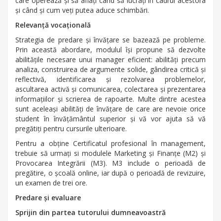
care operează și să aflați când să lucrați în cadrul acestora
și când și cum veți putea aduce schimbări.
Relevanță vocațională
Strategia de predare și învățare se bazează pe probleme.
Prin această abordare, modulul își propune să dezvolte
abilitățile necesare unui manager eficient: abilități precum
analiza, construirea de argumente solide, gândirea critică și
reflectivă, identificarea și rezolvarea problemelor,
ascultarea activă și comunicarea, colectarea și prezentarea
informațiilor și scrierea de rapoarte. Multe dintre acestea
sunt aceleași abilități de învățare de care are nevoie orice
student în învățământul superior și vă vor ajuta să vă
pregătiți pentru cursurile ulterioare.
Pentru a obține Certificatul profesional în management,
trebuie să urmați si modulele Marketing și Finanțe (M2) și
Provocarea Integrării (M3). M3 include o perioadă de
pregătire, o școală online, iar după o perioadă de revizuire,
un examen de trei ore.
Predare și evaluare
Sprijin din partea tutorului dumneavoastră