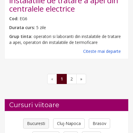
instalatiile de tratare a apei din
centralele electrice
Cod:
EG6
Durata curs:
5 zile
Grup tinta:
operatori si laboranti din instalatiile de tratare
a apei, operatori din instalatiile de termoficare
Citeste mai departe
«
1
2
»
Cursuri viitoare
OPERATOR CALCULATOR ELECTRONIC SI RETELE -
Bucuresti
Cluj-Napoca
Brasov
AUTORIZAT ANC